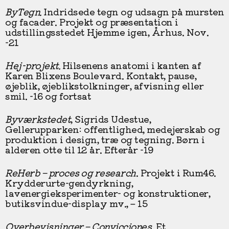
ByTegn.
Indridsede tegn og udsagn på mursten
og facader. Projekt og præsentation i
udstillingsstedet Hjemme igen, Århus. Nov.
-21
Hej-projekt.
Hilsenens anatomi i kanten af
Karen Blixens Boulevard. Kontakt, pause,
øjeblik, øjeblikstolkninger, afvisning eller
smil. -16 og fortsat
Byværkstedet
, Sigrids Udestue,
Gellerupparken: offentlighed, medejerskab og
produktion i design, træ og tegning. Børn i
alderen otte til 12 år. Efterår -19
ReHerb – proces og research
. Projekt i Rum46.
Krydderurte-gendyrkning,
lavenergieksperimenter- og konstruktioner,
butiksvindue-display mv., – 15
Overbevisninger – Convicciones
. Et