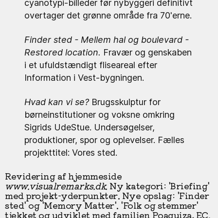
cyanotypi-billeder før nybyggeri definitivt
overtager det grønne område fra 70'erne.
Finder sted - Mellem hal og boulevard -
Restored location.
Fravær og genskaben
i et ufuldstændigt fliseareal efter
Information i Vest-bygningen.
Hvad kan vi se?
Brugsskulptur for
børneinstitutioner og voksne omkring
Sigrids UdeStue. Undersøgelser,
produktioner, spor og oplevelser. Fælles
projekttitel: Vores sted.
Revidering af hjemmeside
www.visualremarks.dk.
Ny kategori: 'Briefing'
med projekt-yderpunkter. Nye opslag: 'Finder
sted' og 'Memory Matter'. 'Folk og stemmer'
tjekket og udviklet med familien Poaquiza, EC.