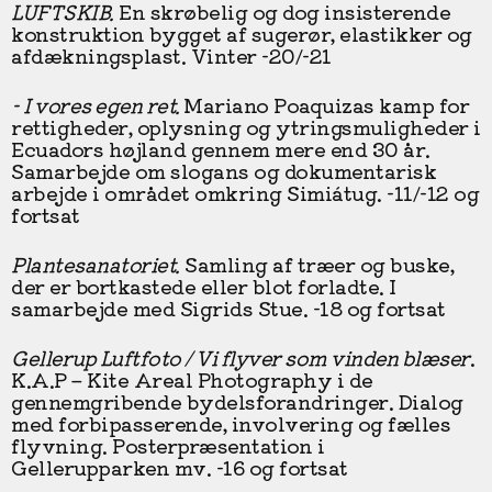
LUFTSKIB.
En skrøbelig og dog insisterende
konstruktion bygget af sugerør, elastikker og
afdækningsplast. Vinter -20/-21
- I vores egen ret.
Mariano Poaquizas kamp for
rettigheder, oplysning og ytringsmuligheder i
Ecuadors højland gennem mere end 30 år.
Samarbejde om slogans og dokumentarisk
arbejde i området omkring Simiátug. -11/-12 og
fortsat
Plantesanatoriet.
Samling af træer og buske,
der er bortkastede eller blot forladte. I
samarbejde med Sigrids Stue. -18 og fortsat
Gellerup Luftfoto / Vi flyver som vinden blæser
.
K.A.P – Kite Areal Photography i de
gennemgribende bydelsforandringer. Dialog
med forbipasserende, involvering og fælles
flyvning. Posterpræsentation i
Gellerupparken mv. -16 og fortsat