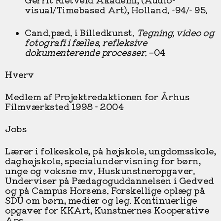
visual/Timebased Art), Holland. -94/- 95.
Cand.pæd. i Billedkunst.
Tegning, video og
fotografi i fælles, refleksive
dokumenterende processer.
–04
Hverv
Medlem af Projektredaktionen for Århus
Filmværksted 1998 - 2004
Jobs
Lærer i folkeskole, på højskole, ungdomsskole,
daghøjskole, specialundervisning for børn,
unge og voksne mv. Huskunstneropgaver.
Underviser på Pædagoguddannelsen i Gedved
og på Campus Horsens. Forskellige oplæg på
SDU om børn, medier og leg. Kontinuerlige
opgaver for KKArt, Kunstnernes Kooperative
Aps