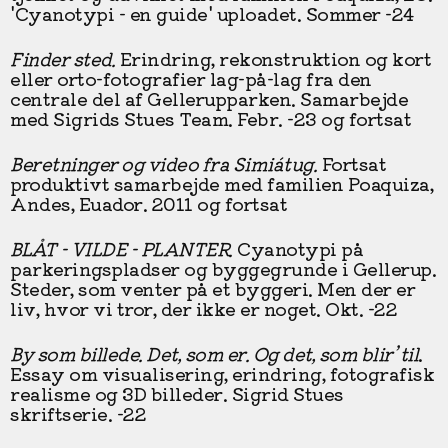
'Cyanotypi - en guide' uploadet. Sommer -24
Finder sted.
Erindring, rekonstruktion og kort
eller orto-fotografier lag-på-lag fra den
centrale del af Gellerupparken. Samarbejde
med Sigrids Stues Team. Febr. -23 og fortsat
Beretninger og video fra Simiátug.
Fortsat
produktivt samarbejde med familien Poaquiza,
Andes, Euador. 2011 og fortsat
BLÅT - VILDE - PLANTER
.
Cyanotypi på
parkeringspladser og byggegrunde i Gellerup.
Steder, som venter på et byggeri. Men der er
liv, hvor vi tror, der ikke er noget. Okt. -22
By som billede. Det, som er. Og det, som blir’ til
.
Essay om visualisering, erindring, fotografisk
realisme og 3D billeder. Sigrid Stues
skriftserie. -22