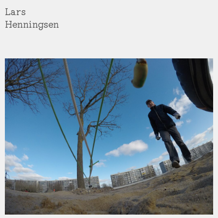
Gå
Lars
til
Henningsen
hovedindhold