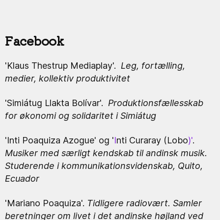
Facebook
'Klaus Thestrup Mediaplay'.
Leg, fortælling,
medier, kollektiv produktivitet
'Simiátug Llakta Bolívar'.
Produktionsfællesskab
for økonomi og solidaritet i Simiátug
'Inti Poaquiza Azogue' og '
I
nti Curaray (Lobo
)'
.
Musiker med særligt kendskab til andinsk musik.
Studerende i kommunikationsvidenskab, Quito,
Ecuador
'Mariano Poaquiza'.
Tidligere radiovært. Samler
beretninger om livet i det andinske højland ved