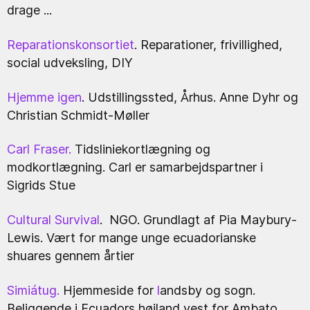
drage ...
Reparationskonsortiet
.
Reparationer, frivillighed,
social udveksling, DIY
Hjemme igen
.
Udstillingssted, Århus.
Anne Dyhr og
Christian Schmidt-Møller
Carl Fraser.
Tidsliniekortlægning og
modkortlægning. Carl er samarbejdspartner i
Sigrids Stue
Cultural Survival
. NGO. Grundlagt af Pia Maybury-
Lewis. Vært for mange unge ecuadorianske
shuares gennem årtier
Simiátug.
Hjemmeside for
l
andsby og sogn.
Beliggende i Ecuadors højland vest for Ambato,