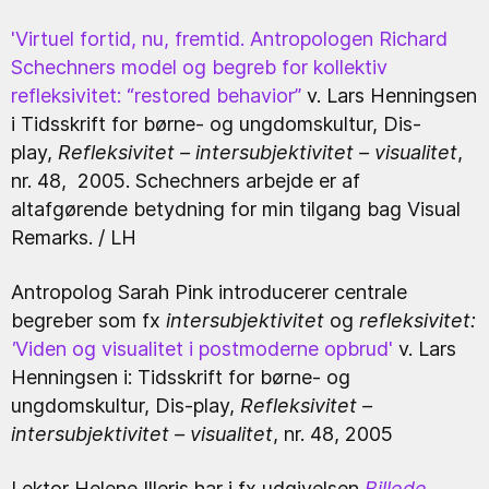
'Virtuel fortid, nu, fremtid. Antropologen Richard
Schechners model og begreb for kollektiv
refleksivitet: “restored behavior”
v. Lars Henningsen
i Tidsskrift for børne- og ungdomskultur, Dis-
play,
Refleksivitet – intersubjektivitet – visualitet
,
nr. 48, 2005. Schechners arbejde er af
altafgørende betydning for min tilgang bag Visual
Remarks. / LH
Antropolog Sarah Pink introducerer centrale
begreber som fx
intersubjektivitet
og
refleksivitet:
'
Viden og visualitet i postmoderne opbrud
'
v. Lars
Henningsen i: Tidsskrift for børne- og
ungdomskultur, Dis-play,
Refleksivitet –
intersubjektivitet – visualitet
, nr. 48, 2005
Lektor Helene Illeris har i fx udgivelsen
Billede,