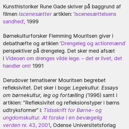
Kunsthistoriker Rune Gade skriver på baggrund af
filmen
Iscenesætter
artiklen:
’Iscenesættelsens
sandhed’
, 1999
Børnekulturforsker Flemming Mouritsen giver i
debathæfte og artiklen
’Drengeleg og actionmænd’
perspektiver på drengeleg. Det sker med afsæt
i
Videoen om drenges vilde lege. – det er livet, det
handler om!
1991
Derudover tematiserer Mouritsen begrebet
refleksivitet. Det sker i boge:
Legekultur.
Essays
om børnekultur, leg og fortæl­ling (
1996) samt i
artiklen: “Refleksivitet og refleksionstyper i børns
udtryksformer” i:
Tidsskrift for Børne- og
ungdomskultur. At forske i en bevægelig
verden
nr. 43, 2001
, Odense Universitetsforlag