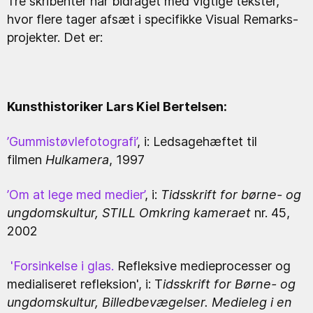
Tre skribenter har bidraget med vigtige tekster,
hvor flere tager afsæt i specifikke Visual Remarks-
projekter. Det er:
Kunsthistoriker Lars Kiel Bertelsen:
’Gummistøvlefotografi’
, i: Ledsagehæftet til
filmen
Hulkamera
, 1997
’Om at lege med medier’
, i:
Tidsskrift for børne- og
ungdomskultur, STILL Omkring kameraet
nr. 45,
2002
'Forsinkelse i glas.
Refleksive medieprocesser og
medialiseret refleksion', i: T
idsskrift for Børne- og
ungdomskultur, Billedbevægelser. Medieleg i en