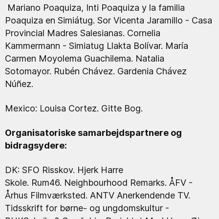
Mariano Poaquiza, Inti Poaquiza y la familia
Poaquiza en Simiátug. Sor Vicenta Jaramillo - Casa
Provincial Madres Salesianas. Cornelia
Kammermann -
Simiatug Llakta Bolívar
. María
Carmen Moyolema Guachilema. Natalia
Sotomayor. Rubén Chávez. Gardenia Chávez
Núñez.
Mexico: Louisa Cortez. Gitte Bog.
Organisatoriske samarbejdspartnere og
bidragsydere:
DK: SFO Risskov. Hjerk Harre
Skole. Rum46. Neighbourhood Remarks. ÅFV -
Århus Filmværksted. ANTV Anerkendende TV.
Tidsskrift for børne- og ungdomskultur -